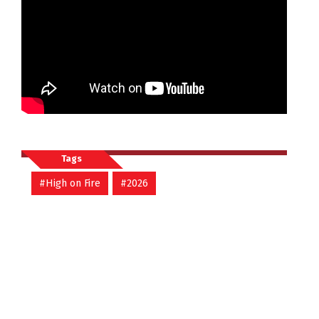
Tags
#High on Fire
#2026