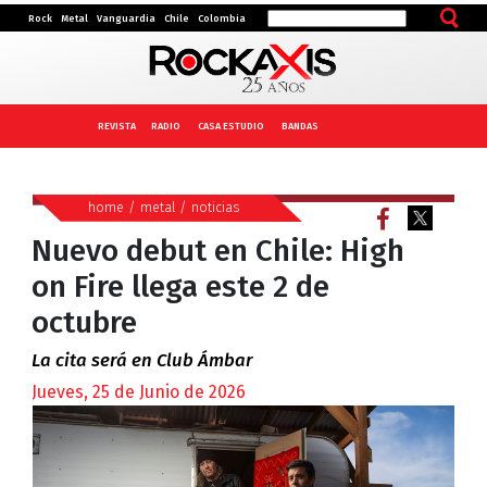
Rock
Metal
Vanguardia
Chile
Colombia
REVISTA
RADIO
CASA ESTUDIO
BANDAS
home
/
metal
/
noticias
Nuevo debut en Chile: High
on Fire llega este 2 de
octubre
La cita será en Club Ámbar
Jueves, 25 de Junio de 2026