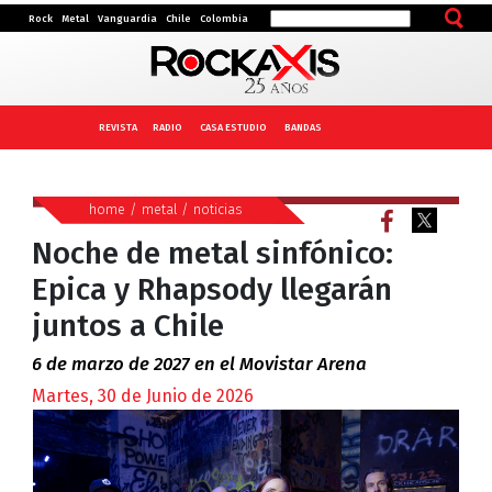
Rock
Metal
Vanguardia
Chile
Colombia
REVISTA
RADIO
CASA ESTUDIO
BANDAS
home
/
metal
/
noticias
Noche de metal sinfónico:
Epica y Rhapsody llegarán
juntos a Chile
6 de marzo de 2027 en el Movistar Arena
Martes, 30 de Junio de 2026