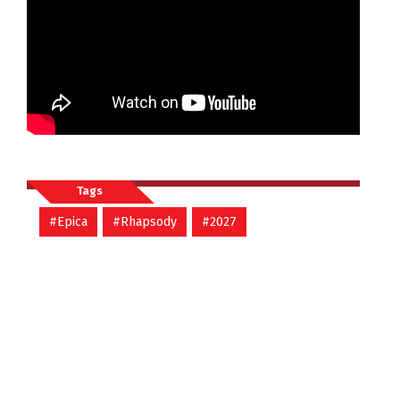
Tags
#Epica
#Rhapsody
#2027