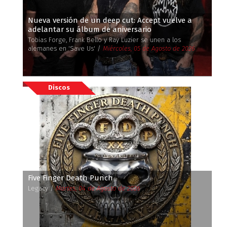
Nueva versión de un deep cut: Accept vuelve a
adelantar su álbum de aniversario
Tobias Forge, Frank Bello y Ray Luzier se unen a los
alemanes en 'Save Us' /
Miércoles, 05 de Agosto de 2026
Discos
Five Finger Death Punch
Legacy /
Martes, 04 de Agosto de 2026