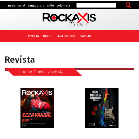
Rock
Metal
Vanguardia
Chile
Colombia
REVISTA
RADIO
CASA ESTUDIO
BANDAS
Revista
home
/
metal
/
revista