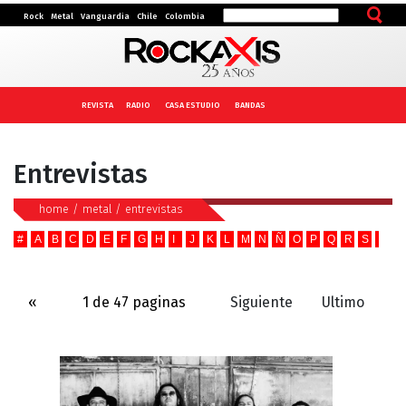
Rock
Metal
Vanguardia
Chile
Colombia
REVISTA
RADIO
CASA ESTUDIO
BANDAS
Entrevistas
home
/
metal
/
entrevistas
#
A
B
C
D
E
F
G
H
I
J
K
L
M
N
Ñ
O
P
Q
R
S
T
U
«
1 de 47 paginas
Siguiente
Ultimo