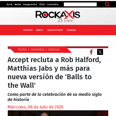
Rock
Metal
Vanguardia
Chile
Colombia
REVISTA
RADIO
CASA ESTUDIO
BANDAS
home
/
colombia
/
noticias
Accept recluta a Rob Halford,
Matthias Jabs y más para
nueva versión de 'Balls to
the Wall'
Como parte de la celebración de su medio siglo
de historia
Miércoles, 08 de Julio de 2026