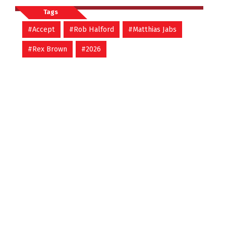
Tags
#Accept
#Rob Halford
#Matthias Jabs
#Rex Brown
#2026