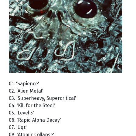
01. 'Sapience'
02. 'Alien Metal'
03. 'Superheavy, Supercritical'
04. 'Kill for the Steel'
05. 'Level 5'
06. 'Rapid Alpha Decay'
07. 'Uqt'
08. 'Atomic Collapse'