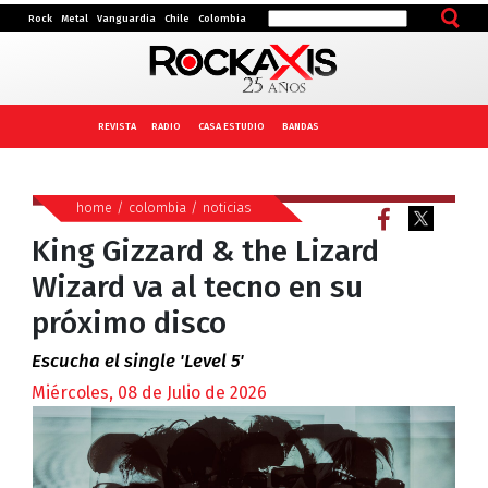
Rock
Metal
Vanguardia
Chile
Colombia
REVISTA
RADIO
CASA ESTUDIO
BANDAS
home
/
colombia
/
noticias
King Gizzard & the Lizard
Wizard va al tecno en su
próximo disco
Escucha el single 'Level 5'
Miércoles, 08 de Julio de 2026