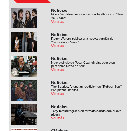
Noticias
Greta Van Fleet anuncia su cuarto álbum con 'Saw
You Stand'
Ver más
Noticias
Roger Waters publica una nueva versión de
'Comfortably Numb'
Ver más
Noticias
Nuevo single de Peter Gabriel reintroduce su
personaje Mozo en ''o\i''
Ver más
Noticias
The Beatles: Anuncian reedición de ''Rubber Soul''
con piezas inéditas
Ver más
Noticias
Tony Iommi regresa en formato solista con nuevo
álbum
Ver más
Clásicos