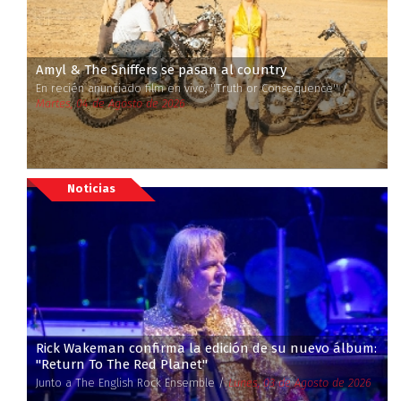
Amyl & The Sniffers se pasan al country
En recién anunciado film en vivo, ''Truth or Consequence'' /
Martes, 04 de Agosto de 2026
Noticias
Rick Wakeman confirma la edición de su nuevo álbum:
''Return To The Red Planet''
Junto a The English Rock Ensemble /
Lunes, 03 de Agosto de 2026