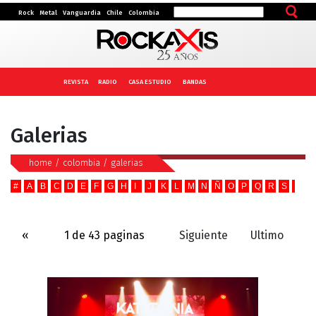
Rock
Metal
Vanguardia
Chile
Colombia
REVISTA
RADIO
CASA ESTUDIO
BANDAS
Galerias
home
/
colombia
/
galerias
#
A
B
C
D
E
F
G
H
I
J
K
L
M
N
Ñ
O
P
Q
R
S
T
U
«
1 de 43 paginas
Siguiente
Ultimo