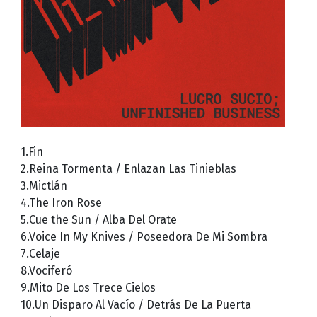
1.Fin
2.Reina Tormenta / Enlazan Las Tinieblas
3.Mictlán
4.The Iron Rose
5.Cue the Sun / Alba Del Orate
6.Voice In My Knives / Poseedora De Mi Sombra
7.Celaje
8.Vociferó
9.Mito De Los Trece Cielos
10.Un Disparo Al Vacío / Detrás De La Puerta