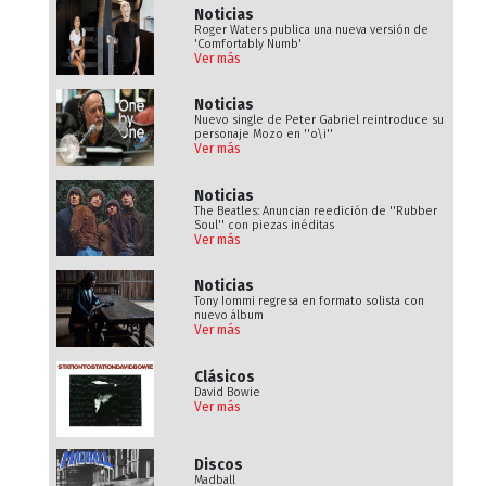
Noticias
Roger Waters publica una nueva versión de
'Comfortably Numb'
Ver más
Noticias
Nuevo single de Peter Gabriel reintroduce su
personaje Mozo en ''o\i''
Ver más
Noticias
The Beatles: Anuncian reedición de ''Rubber
Soul'' con piezas inéditas
Ver más
Noticias
Tony Iommi regresa en formato solista con
nuevo álbum
Ver más
Clásicos
David Bowie
Ver más
Discos
Madball