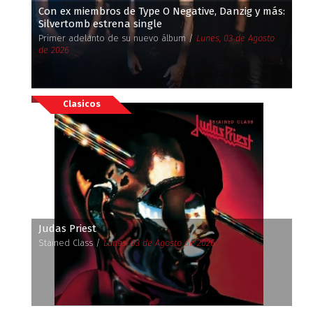
Con ex miembros de Type O Negative, Danzig y más:
Silvertomb estrena single
Primer adelanto de su nuevo álbum /
Lunes, 03 de Agosto
de 2026
Clasicos
Judas Priest
Stained Class /
Lunes, 03 de Agosto de 2026