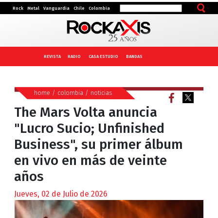
Rock
Metal
Vanguardia
Chile
Colombia
REVISTA
RADIO
CASA ESTUDIO
BANDAS
home
/
colombia
/
noticias
The Mars Volta anuncia
"Lucro Sucio; Unfinished
Business", su primer álbum
en vivo en más de veinte
años
Jueves, 02 de Julio de 2026