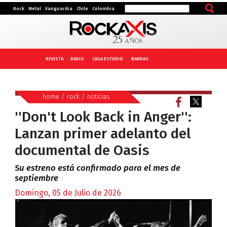
Rock
Metal
Vanguardia
Chile
Colombia
REVISTA
RADIO
CASA ESTUDIO
BANDAS
home
/
rock
/
noticias
''Don't Look Back in Anger'':
Lanzan primer adelanto del
documental de Oasis
Su estreno está confirmado para el mes de
septiembre
Domingo, 05 de Julio de 2026