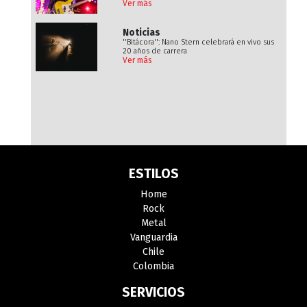
Ver más
Noticias
''Bitácora'': Nano Stern celebrará en vivo sus
20 años de carrera
Ver más
ESTILOS
Home
Rock
Metal
Vanguardia
Chile
Colombia
SERVICIOS