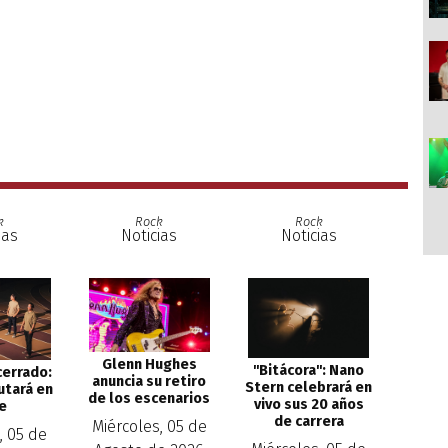
k
Rock
Rock
ias
Noticias
Noticias
Glenn Hughes
''Bitácora'': Nano
cerrado:
anuncia su retiro
Stern celebrará en
utará en
de los escenarios
vivo sus 20 años
le
de carrera
Miércoles, 05 de
, 05 de