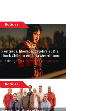
Noticias
n entrada liberada: Celebra el Día
el Rock Chileno en Sala Metrónomo
te 15 de agosto /
Martes, 04 de Agosto de
26
Noticias