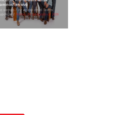
ncurso: Inti-Illimani lanza
Caminos'' en vivo
te viernes 7 de agosto en el Teatro
upolicán /
Martes, 04 de Agosto de 2026