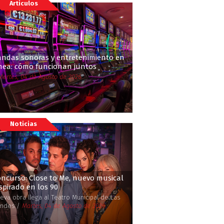
Articulos
andas sonoras y entretenimiento en
ínea: cómo funcionan juntos
Martes, 04 de Agosto de 2026
Noticias
ncurso: Close to Me, nuevo musical
spirado en los 90
eva obra llega al Teatro Municipal de Las
ndes /
Martes, 04 de Agosto de 2026