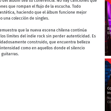
o del álbum sea su coherencia. No hay canciones que
ones que rompan el flujo de la escucha. Todo
stética, haciendo que el álbum funcione mejor
 una colección de singles.
B
emuestra que la nueva escena chilena continúa
l
s límites del indie rock sin perder autenticidad. Es
/
uidadosamente construido, que encuentra belleza
ntensidad como en aquellos donde el silencio
 guitarras.
Co
in
Nu
Co