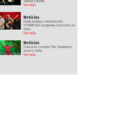
Silvana Estrada
Ver más
Noticias
Funky andaluz embrutessío:
O'FUNK'ILLO programa concierto en
Chile
Ver más
Noticias
Concurso cerrado: The Gladiators
viene a Chile
Ver más