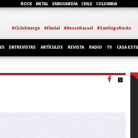
ROCK
METAL
VANGUARDIA
CHILE
COLOMBIA
#CicloEmerge
#Fluvial
#HesseKassel
#SantiagoRocks
WS
ENTREVISTAS
ARTÍCULOS
REVISTA
RADIO
TV
CASA EST