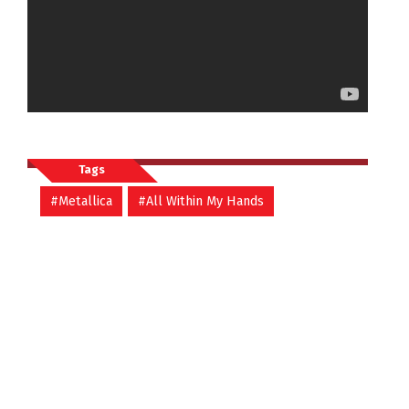
Tags
#Metallica
#All Within My Hands