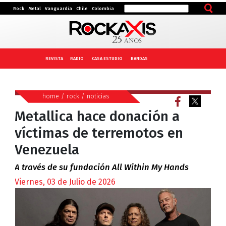
Rock
Metal
Vanguardia
Chile
Colombia
REVISTA
RADIO
CASA ESTUDIO
BANDAS
home
/
rock
/
noticias
Metallica hace donación a
víctimas de terremotos en
Venezuela
A través de su fundación All Within My Hands
Viernes, 03 de Julio de 2026