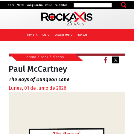
Rock
Metal
Vanguardia
Chile
Colombia
REVISTA
RADIO
CASA ESTUDIO
BANDAS
home
/
rock
/
discos
Paul McCartney
The Boys of Dungeon Lane
Lunes, 01 de Junio de 2026