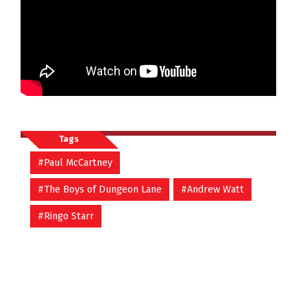
Tags
#Paul McCartney
#The Boys of Dungeon Lane
#Andrew Watt
#Ringo Starr