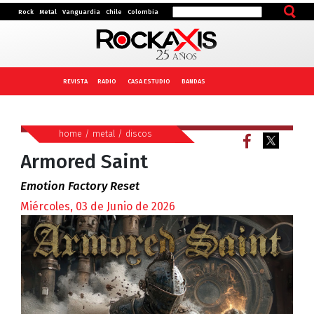
Rock
Metal
Vanguardia
Chile
Colombia
REVISTA
RADIO
CASA ESTUDIO
BANDAS
home
/
metal
/
discos
Armored Saint
Emotion Factory Reset
Miércoles, 03 de Junio de 2026