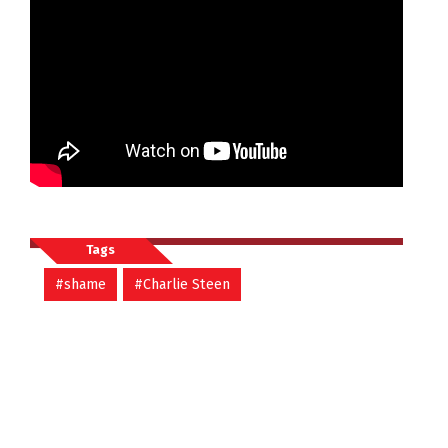
Tags
#shame
#Charlie Steen