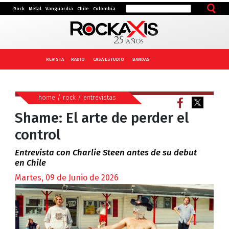
Rock
Metal
Vanguardia
Chile
Colombia
REVISTA
RADIO
CASA ESTUDIO
BANDAS
home
/
rock
/
entrevistas
Shame: El arte de perder el
control
Entrevista con Charlie Steen antes de su debut
en Chile
Martes, 09 de Junio de 2026