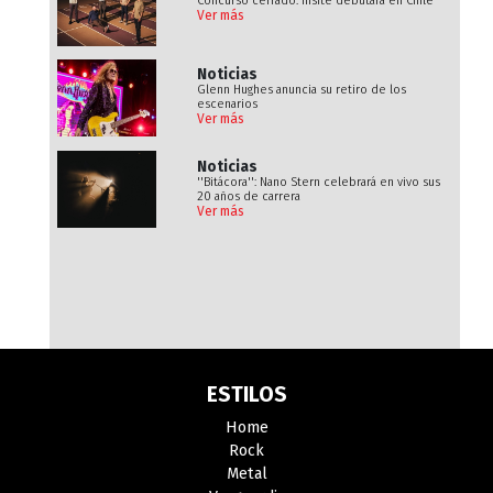
Concurso cerrado: Insite debutará en Chile
Ver más
Noticias
Glenn Hughes anuncia su retiro de los
escenarios
Ver más
Noticias
''Bitácora'': Nano Stern celebrará en vivo sus
20 años de carrera
Ver más
ESTILOS
Home
Rock
Metal