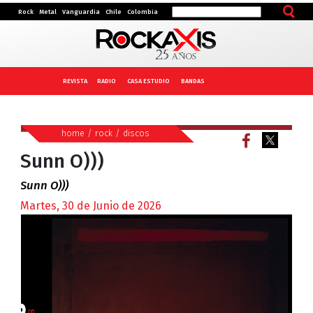
Rock
Metal
Vanguardia
Chile
Colombia
REVISTA
RADIO
CASA ESTUDIO
BANDAS
home
/
rock
/
discos
Sunn O)))
Sunn O)))
Martes, 30 de Junio de 2026