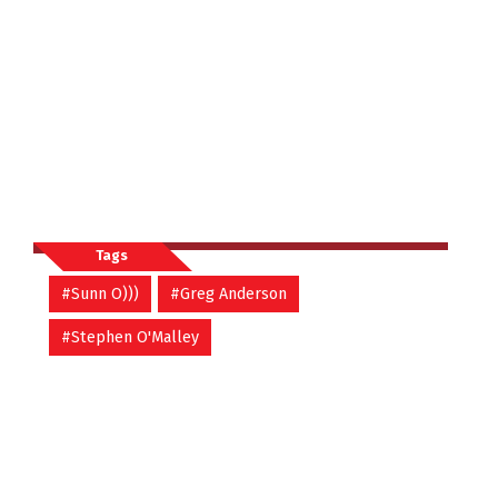
Tags
#Sunn O)))
#Greg Anderson
#Stephen O'Malley