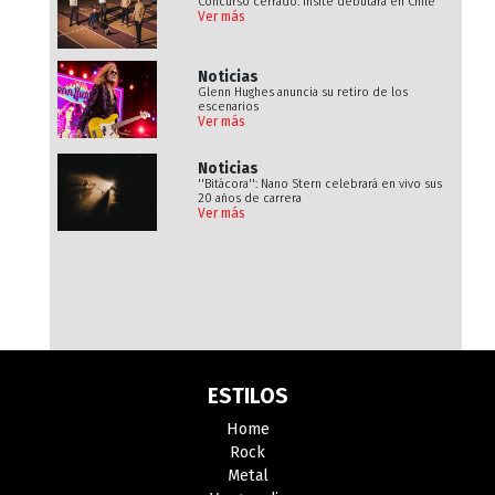
Concurso cerrado: Insite debutará en Chile
Ver más
Noticias
Glenn Hughes anuncia su retiro de los
escenarios
Ver más
Noticias
''Bitácora'': Nano Stern celebrará en vivo sus
20 años de carrera
Ver más
ESTILOS
Home
Rock
Metal