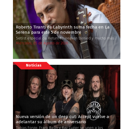
Roberto Tiranti de Labyrinth suma fecha en La
Serena para este 5 de noviembre
Setlist especial de Return to Heaven Denied y mucho más /
Miércoles, 05 de Agosto de 2026
Noticias
Nueva versión de un deep cut: Accept vuelve a
adelantar su álbum de aniversario
Tobias Forge, Frank Bello y Ray Luzier se unen a los