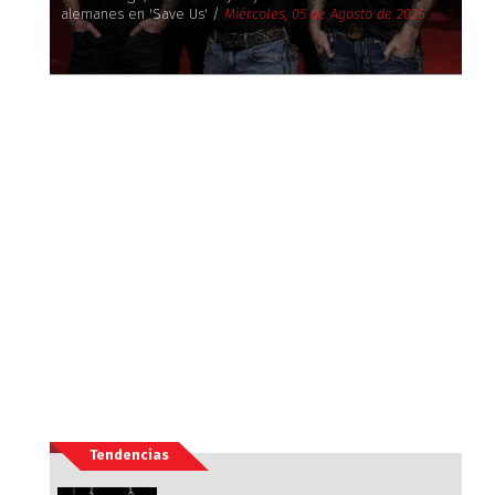
alemanes en 'Save Us' /
Miércoles, 05 de Agosto de 2026
Tendencias