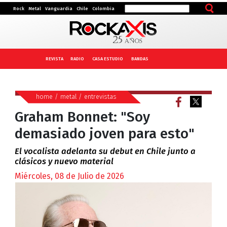
Rock
Metal
Vanguardia
Chile
Colombia
REVISTA
RADIO
CASA ESTUDIO
BANDAS
home
/
metal
/
entrevistas
Graham Bonnet: "Soy
demasiado joven para esto"
El vocalista adelanta su debut en Chile junto a
clásicos y nuevo material
Miércoles, 08 de Julio de 2026