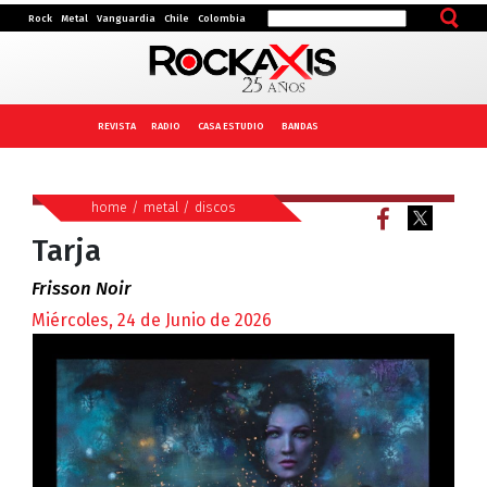
Rock
Metal
Vanguardia
Chile
Colombia
REVISTA
RADIO
CASA ESTUDIO
BANDAS
home
/
metal
/
discos
Tarja
Frisson Noir
Miércoles, 24 de Junio de 2026