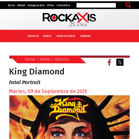
Rock
Metal
Vanguardia
Chile
Colombia
REVISTA
RADIO
CASA ESTUDIO
BANDAS
home
/
metal
/
clasicos
King Diamond
Fatal Portrait
Martes, 09 de Septiembre de 2025