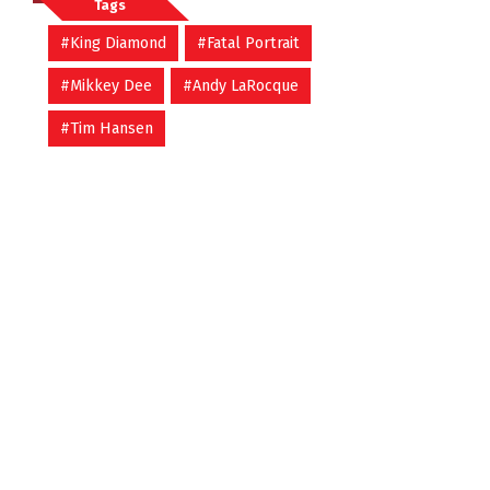
Tags
#King Diamond
#Fatal Portrait
#Mikkey Dee
#Andy LaRocque
#Tim Hansen