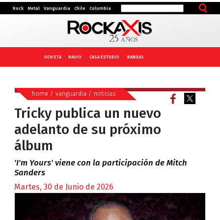
Rock
Metal
Vanguardia
Chile
Colombia
REVISTA
RADIO
CASA ESTUDIO
BANDAS
home
/
vanguardia
/
noticias
Tricky publica un nuevo
adelanto de su próximo
álbum
'I'm Yours' viene con la participación de Mitch
Sanders
Martes, 30 de Junio de 2026