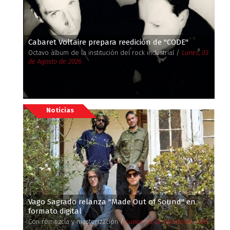
Cabaret Voltaire prepara reedición de ''CODE''
Octavo álbum de la institución del rock industrial /
Lunes, 03
de Agosto de 2026
Noticias
Vago Sagrado relanza ''Made Out of Sound'' en
formato digital
Con remezcla y masterización /
Lunes, 03 de Agosto de 2026