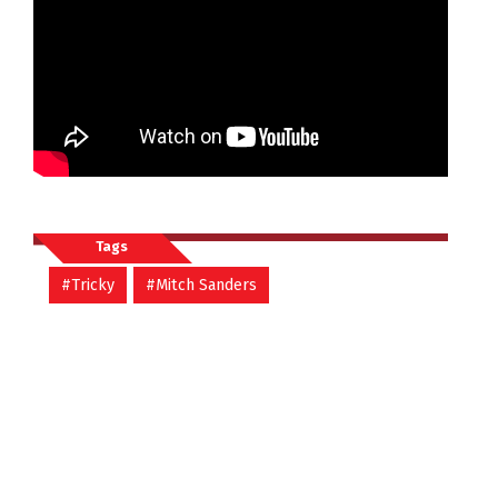
Tags
#Tricky
#Mitch Sanders