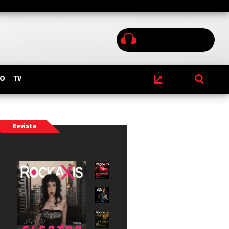
IO
TV
Revista