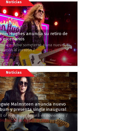
Noticias
lenn Hughes anuncia su retiro de
s escenarios
 músico debe someterse a una nueva
eración al corazón /
Miércoles, 05 de
osto de 2026
Noticias
ngwie Malmsteen anuncia nuevo
bum y presenta single inaugural
ll or High Water llegará en noviembre /
ércoles, 05 de Agosto de 2026