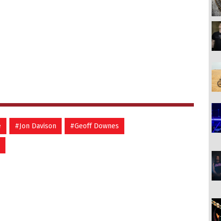
e
#Jon Davison
#Geoff Downes
n