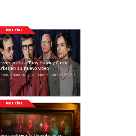
Noticias
ezer invita a Tony Hawk y Curry
rker en su nuevo video
 banda anunció gira mundial para el 2027 /
eves, 06 de Agosto de 2026
Noticias