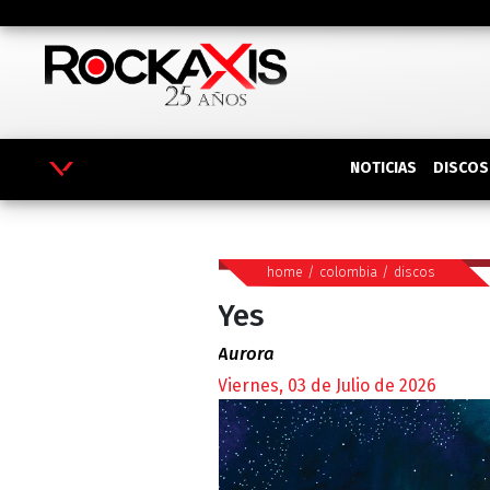
DISCOS
NOTICIAS
home
/
colombia
/
discos
Yes
Aurora
Viernes, 03 de Julio de 2026