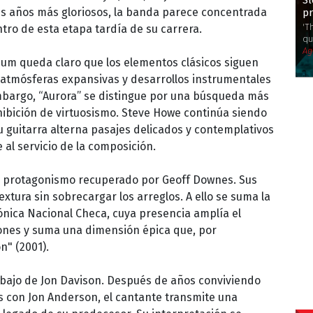
Sl
sus años más gloriosos, la banda parece concentrada
p
'T
tro de esta etapa tardía de su carrera.
qu
Ag
lbum queda claro que los elementos clásicos siguen
atmósferas expansivas y desarrollos instrumentales
mbargo, “Aurora” se distingue por una búsqueda más
hibición de virtuosismo. Steve Howe continúa siendo
Su guitarra alterna pasajes delicados y contemplativos
al servicio de la composición.
 el protagonismo recuperado por Geoff Downes. Sus
xtura sin sobrecargar los arreglos. A ello se suma la
ónica Nacional Checa, cuya presencia amplía el
ones y suma una dimensión épica que, por
n" (2001).
abajo de Jon Davison. Después de años conviviendo
s con Jon Anderson, el cantante transmite una