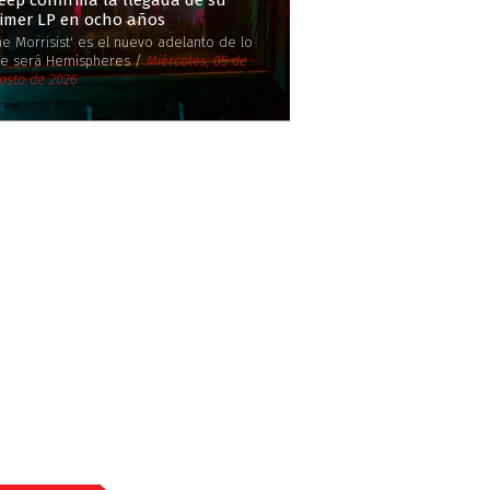
eep confirma la llegada de su
rimer LP en ocho años
he Morrisist' es el nuevo adelanto de lo
e será Hemispheres /
Miércoles, 05 de
osto de 2026