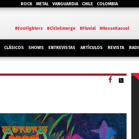
ROCK
METAL
VANGUARDIA
CHILE
COLOMBIA
#FooFighters
#CicloEmerge
#Fluvial
#HesseKassel
SHOWS
CLÁSICOS
ENTREVISTAS
ARTÍCULOS
REVISTA
RAD