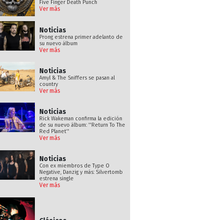
Five Finger Death Punch
Ver más
Noticias
Prong estrena primer adelanto de
su nuevo álbum
Ver más
Noticias
Amyl & The Sniffers se pasan al
country
Ver más
Noticias
Rick Wakeman confirma la edición
de su nuevo álbum: ''Return To The
Red Planet''
Ver más
Noticias
Con ex miembros de Type O
Negative, Danzig y más: Silvertomb
estrena single
Ver más