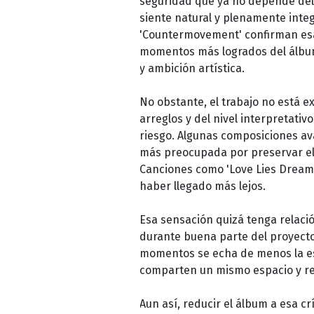
seguridad que ya no depende del 
siente natural y plenamente inte
'Countermovement' confirman esa 
momentos más logrados del álbum g
y ambición artística.
No obstante, el trabajo no está ex
arreglos y del nivel interpretativ
riesgo. Algunas composiciones av
más preocupada por preservar el e
Canciones como 'Love Lies Dreami
haber llegado más lejos.
Esa sensación quizá tenga relació
durante buena parte del proyecto
momentos se echa de menos la e
comparten un mismo espacio y rea
Aun así, reducir el álbum a esa cr