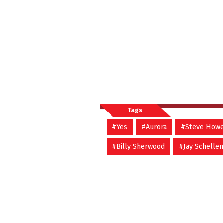
Tags
#Yes
#Aurora
#Steve How
#Billy Sherwood
#Jay Schelle