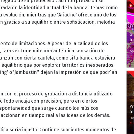
legado de su predecesor. Su interpretación se
grada en la identidad actual de la banda. Temas como
evolución, mientras que 'Ariadne' ofrece uno de los
racias a su equilibrio entre sofisticación, melodía
G
lo
ento de limitaciones. A pesar de la calidad de los
El
o, rara vez transmite una auténtica sensación de
op
Ag
anzan con cierta cautela, como si la banda estuviera
quilibrio que por explorar territorios inesperados.
ng' o 'Jambustin'' dejan la impresión de que podrían
n con el proceso de grabación a distancia utilizado
. Todo encaja con precisión, pero en ciertos
Y
spontaneidad que surge cuando los músicos
ál
ccionan en tiempo real a las ideas de los demás.
He
Mi
ítica sería injusto. Contiene suficientes momentos de