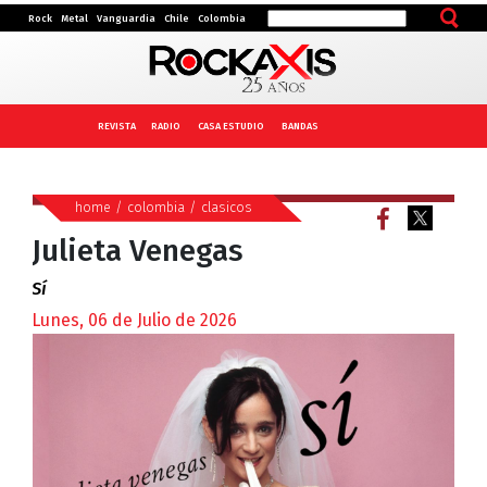
Rock
Metal
Vanguardia
Chile
Colombia
REVISTA
RADIO
CASA ESTUDIO
BANDAS
home
/
colombia
/
clasicos
Julieta Venegas
Sí
Lunes, 06 de Julio de 2026