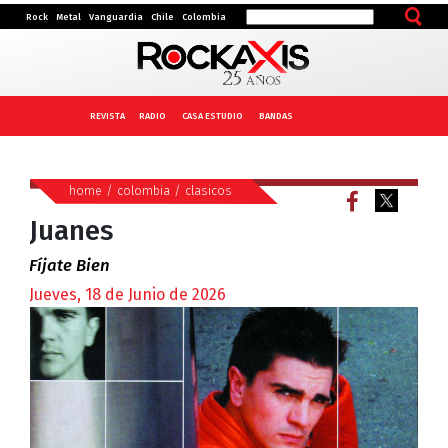
Rock
Metal
Vanguardia
Chile
Colombia
REVISTA
RADIO
CASA ESTUDIO
BANDAS
home
/
colombia
/
clasicos
Juanes
Fíjate Bien
Jueves, 18 de Junio de 2026