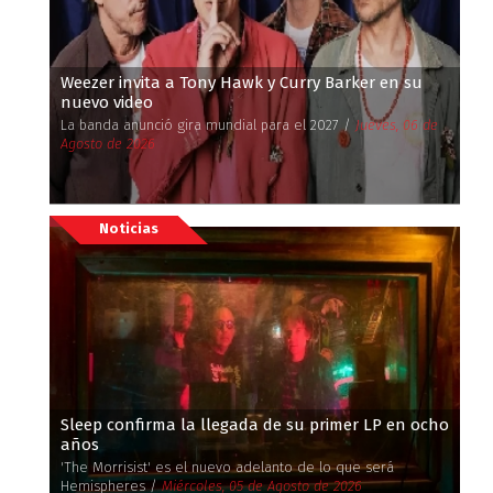
Weezer invita a Tony Hawk y Curry Barker en su
nuevo video
La banda anunció gira mundial para el 2027 /
Jueves, 06 de
Agosto de 2026
Noticias
Sleep confirma la llegada de su primer LP en ocho
años
'The Morrisist' es el nuevo adelanto de lo que será
Hemispheres /
Miércoles, 05 de Agosto de 2026