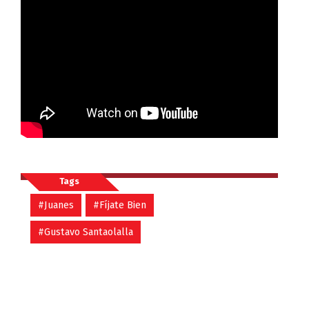
Tags
#Juanes
#Fíjate Bien
#Gustavo Santaolalla