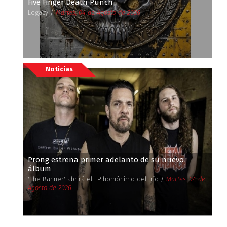
Five Finger Death Punch
Legacy /
Martes, 04 de Agosto de 2026
Noticias
Prong estrena primer adelanto de su nuevo
álbum
'The Banner' abrirá el LP homónimo del trío /
Martes, 04 de
Agosto de 2026