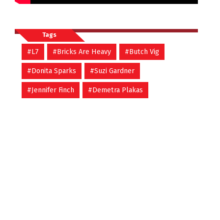
Tags
#L7
#Bricks Are Heavy
#Butch Vig
#Donita Sparks
#Suzi Gardner
#Jennifer Finch
#Demetra Plakas