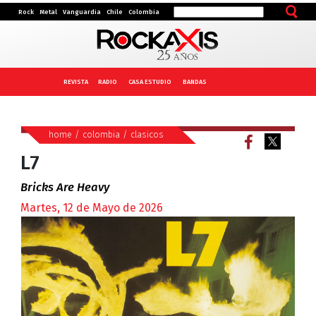
Rock
Metal
Vanguardia
Chile
Colombia
REVISTA
RADIO
CASA ESTUDIO
BANDAS
home
/
colombia
/
clasicos
L7
Bricks Are Heavy
Martes, 12 de Mayo de 2026