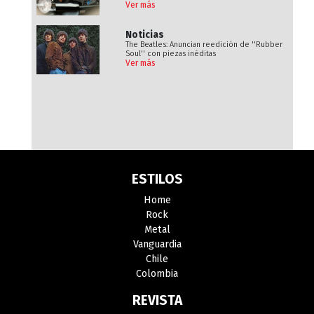
Ver más
Noticias
The Beatles: Anuncian reedición de ''Rubber
Soul'' con piezas inéditas
Ver más
ESTILOS
Home
Rock
Metal
Vanguardia
Chile
Colombia
REVISTA