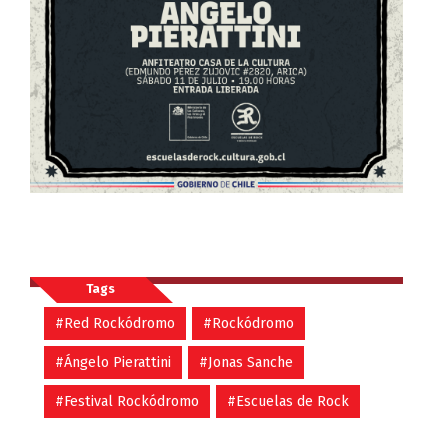
Tags
#Red Rockódromo
#Rockódromo
#Ángelo Pierattini
#Jonas Sanche
#Festival Rockódromo
#Escuelas de Rock