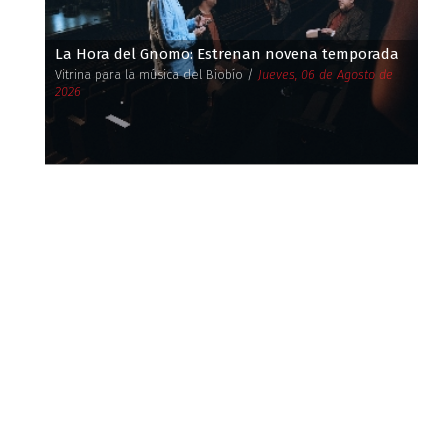
La Hora del Gnomo: Estrenan novena temporada
Vitrina para la música del Biobío /
Jueves, 06 de Agosto de
2026