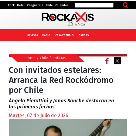
Rock
Metal
Vanguardia
Chile
Colombia
REVISTA
RADIO
CASA ESTUDIO
BANDAS
home
/
chile
/
noticias
Con invitados estelares:
Arranca la Red Rockódromo
por Chile
Ángelo Pierattini y Jonas Sanche destacan en
las primeras fechas
Martes, 07 de Julio de 2026