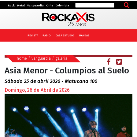
Rock
Metal
Vanguardia
Chile
Colombia
REVISTA
RADIO
CASA ESTUDIO
BANDAS
home
/
vanguardia
/
galeria
Asia Menor - Columpios al Suelo
Sábado 25 de abril 2026 - Matucana 100
Domingo, 26 de Abril de 2026