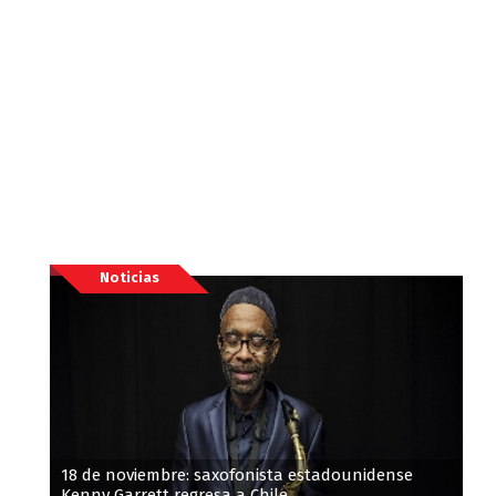
Noticias
18 de noviembre: saxofonista estadounidense
Kenny Garrett regresa a Chile