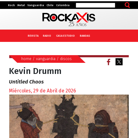
Rock
Metal
Vanguardia
Chile
Colombia
REVISTA
RADIO
CASA ESTUDIO
BANDAS
home
/
vanguardia
/
discos
Kevin Drumm
Untitled Chaos
Miércoles, 29 de Abril de 2026