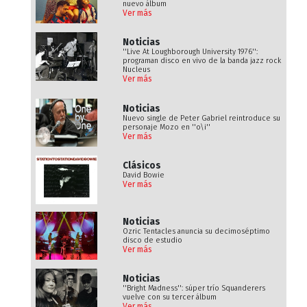
nuevo álbum
Ver más
Noticias
''Live At Loughborough University 1976'':
programan disco en vivo de la banda jazz rock
Nucleus
Ver más
Noticias
Nuevo single de Peter Gabriel reintroduce su
personaje Mozo en ''o\i''
Ver más
Clásicos
David Bowie
Ver más
Noticias
Ozric Tentacles anuncia su decimoséptimo
disco de estudio
Ver más
Noticias
''Bright Madness'': súper trío Squanderers
vuelve con su tercer álbum
Ver más