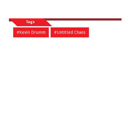
Tags
#Kevin Drumm
#Untitled Chaos