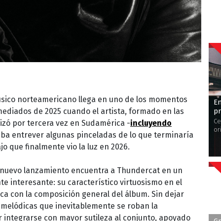
úsico norteamericano llega en uno de los momentos
En
pr
mediados de 2025 cuando el artista, formado en las
Ce
rrizó por tercera vez en Sudamérica -
incluyendo
or
jaba entrever algunas pinceladas de lo que terminaría
o que finalmente vio la luz en 2026.
, el nuevo lanzamiento encuentra a Thundercat en un
te interesante: su característico virtuosismo en el
ca con la composición general del álbum. Sin dejar
s melódicas que inevitablemente se roban la
or integrarse con mayor sutileza al conjunto, apoyado