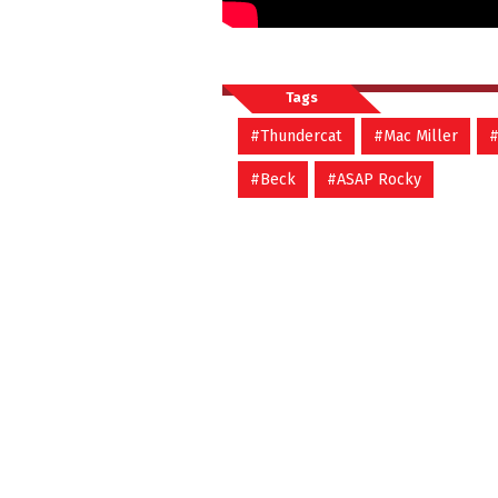
Tags
#Thundercat
#Mac Miller
#
#Beck
#ASAP Rocky