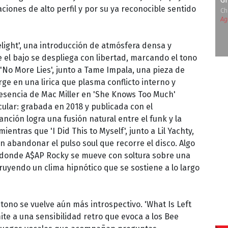
G
iones de alto perfil y por su ya reconocible sentido
Ch
Ag
light', una introducción de atmósfera densa y
 el bajo se despliega con libertad, marcando el tono
'No More Lies', junto a Tame Impala, una pieza de
ge en una lirica que plasma conflicto interno y
esencia de Mac Miller en 'She Knows Too Much'
ular: grabada en 2018 y publicada con el
anción logra una fusión natural entre el funk y la
mientras que 'I Did This to Myself', junto a Lil Yachty,
 abandonar el pulso soul que recorre el disco. Algo
', donde A$AP Rocky se mueve con soltura sobre una
uyendo un clima hipnótico que se sostiene a lo largo
tono se vuelve aún más introspectivo. 'What Is Left
ite a una sensibilidad retro que evoca a los Bee