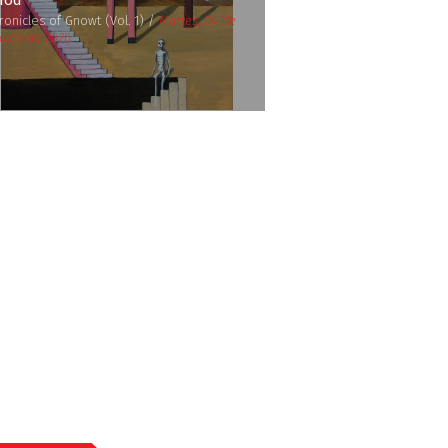
nod
ronicles of Gnowt (Vol. 1) /
Martes, 04 de
osto de 2026