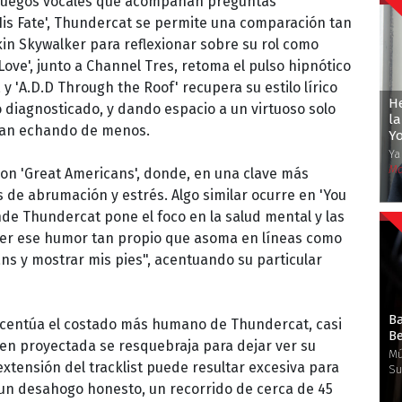
y juegos vocales que acompañan preguntas
His Fate', Thundercat se permite una comparación tan
kin Skywalker para reflexionar sobre su rol como
 Love', junto a Channel Tres, retoma el pulso hipnótico
 y 'A.D.D Through the Roof' recupera su estilo lírico
He
 diagnosticado, y dando espacio a un virtuoso solo
la
aban echando de menos.
Yo
Ya
Ma
con 'Great Americans', donde, en una clave más
de abrumación y estrés. Algo similar ocurre en 'You
de Thundercat pone el foco en la salud mental y las
der ese humor tan propio que asoma en líneas como
ns y mostrar mis pies", acentuando su particular
Ba
 acentúa el costado más humano de Thundercat, casi
Be
gen proyectada se resquebraja para dejar ver su
Mú
extensión del tracklist puede resultar excesiva para
Su
un desahogo honesto, un recorrido de cerca de 45