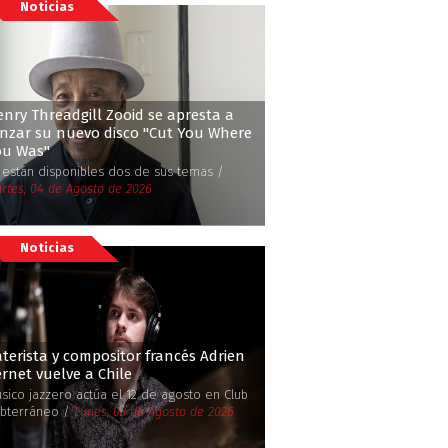
Noticias
nry Threadgill Zooid se apresta a
nzar su nuevo disco ''Cut You Where
u Was''
 están disponibles dos de sus temas /
rtes, 04 de Agosto de 2026
Noticias
terista y compositor francés Adrien
rnet vuelve a Chile
sico jazzero actúa el 12 de agosto en Club
bterráneo /
Lunes, 03 de Agosto de 2026