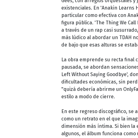
Gees, con arreglos orquestales 
existenciales. En 'Anakin Learns 
particular como efectiva con Ana
figura pública. 'The Thing We Call
a través de un rap casi susurrado,
más lúdico al abordar un TDAH no
de bajo que esas alturas se est
La obra emprende su recta final 
pausada, se abordan sensaciones 
Left Without Saying Goodbye', don
dificultades económicas, sin per
"quizá debería abrirme un OnlyFa
estilo a modo de cierre.
En este regreso discográfico, se
como un retrato en el que la ima
dimensión más íntima. Si bien la 
algunos, el álbum funciona como 