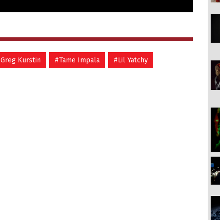
Greg Kurstin
#Tame Impala
#Lil Yatchy