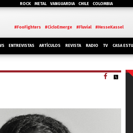
ROCK
METAL
VANGUARDIA
CHILE
COLOMBIA
#FooFighters
#CicloEmerge
#Fluvial
#HesseKassel
WS
ENTREVISTAS
ARTÍCULOS
REVISTA
RADIO
TV
CASA EST