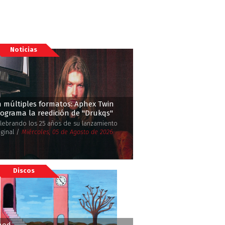
Noticias
 múltiples formatos: Aphex Twin
ograma la reedición de ''Drukqs''
lebrando los 25 años de su lanzamiento
iginal /
Miércoles, 05 de Agosto de 2026
Discos