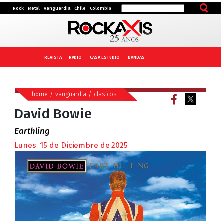
Rock
Metal
Vanguardia
Chile
Colombia
REVISTA
RADIO
CASA ESTUDIO
BANDAS
home
/
vanguardia
/
clasicos
David Bowie
Earthling
Lunes, 15 de Diciembre de 2025