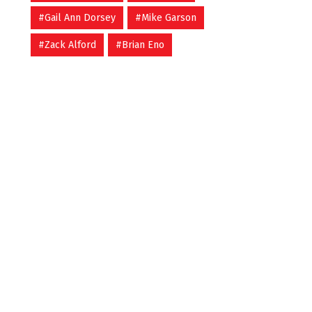
#Gail Ann Dorsey
#Mike Garson
#Zack Alford
#Brian Eno