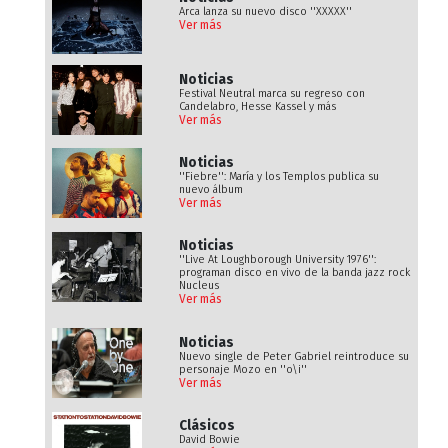
Arca lanza su nuevo disco ''XXXXX''
Ver más
Noticias
Festival Neutral marca su regreso con
Candelabro, Hesse Kassel y más
Ver más
Noticias
''Fiebre'': María y los Templos publica su
nuevo álbum
Ver más
Noticias
''Live At Loughborough University 1976'':
programan disco en vivo de la banda jazz rock
Nucleus
Ver más
Noticias
Nuevo single de Peter Gabriel reintroduce su
personaje Mozo en ''o\i''
Ver más
Clásicos
David Bowie