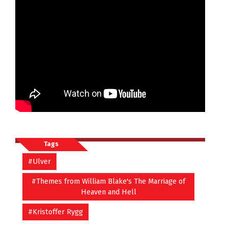
Tags
#Ulver
#Themes from William Blake's The Marriage of
Heaven and Hell
#Kristoffer Rygg