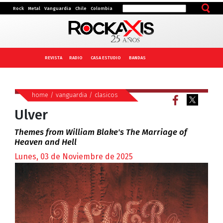
Rock
Metal
Vanguardia
Chile
Colombia
REVISTA
RADIO
CASA ESTUDIO
BANDAS
home
/
vanguardia
/
clasicos
Ulver
Themes from William Blake's The Marriage of
Heaven and Hell
Lunes, 03 de Noviembre de 2025