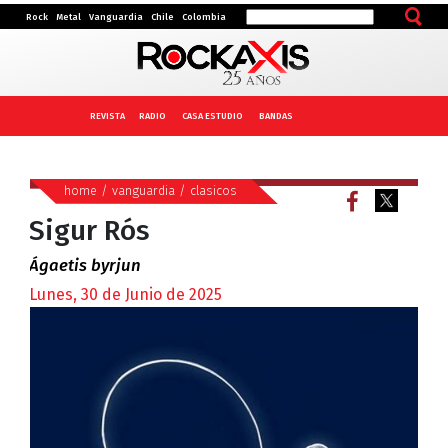
Rock
Metal
Vanguardia
Chile
Colombia
REVISTA
RADIO
CASA ESTUDIO
BANDAS
home
/
vanguardia
/
clasicos
Sigur Rós
Ágaetis byrjun
Lunes, 30 de Junio de 2025