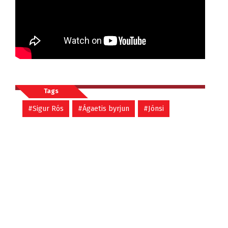
Tags
#Sigur Rós
#Ágaetis byrjun
#Jónsi