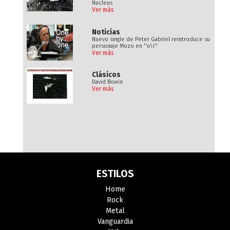
Nucleus
Ver más
Noticias
Nuevo single de Peter Gabriel reintroduce su
personaje Mozo en ''o\i''
Ver más
Clásicos
David Bowie
Ver más
ESTILOS
Home
Rock
Metal
Vanguardia