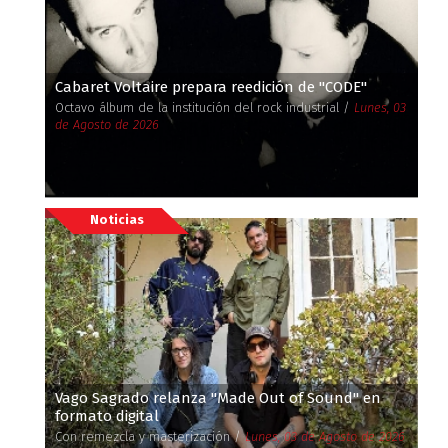
Cabaret Voltaire prepara reedición de ''CODE''
Octavo álbum de la institución del rock industrial /
Lunes, 03
de Agosto de 2026
Noticias
Vago Sagrado relanza ''Made Out of Sound'' en
formato digital
Con remezcla y masterización /
Lunes, 03 de Agosto de 2026