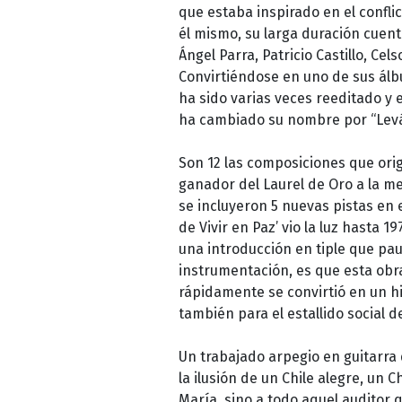
que estaba inspirado en el confl
él mismo, su larga duración cuent
Ángel Parra, Patricio Castillo, Cels
Convirtiéndose en uno de sus álb
ha sido varias veces reeditado y 
ha cambiado su nombre por “Levá
Son 12 las composiciones que ori
ganador del Laurel de Oro a la m
se incluyeron 5 nuevas pistas en e
de Vivir en Paz’ vio la luz hasta 
una introducción en tiple que pau
instrumentación, es que esta obra
rápidamente se convirtió en un h
también para el estallido social d
Un trabajado arpegio en guitarra
la ilusión de un Chile alegre, un C
María, sino a todo aquel auditor 