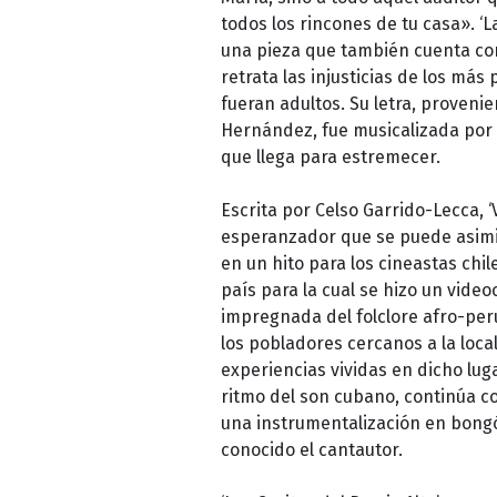
todos los rincones de tu casa». ‘La
una pieza que también cuenta con 
retrata las injusticias de los má
fueran adultos. Su letra, proven
Hernández, fue musicalizada por 
que llega para estremecer.
Escrita por Celso Garrido-Lecca,
esperanzador que se puede asimila
en un hito para los cineastas chi
país para la cual se hizo un video
impregnada del folclore afro-peru
los pobladores cercanos a la loc
experiencias vividas en dicho lugar
ritmo del son cubano, continúa co
una instrumentalización en bongó,
conocido el cantautor.