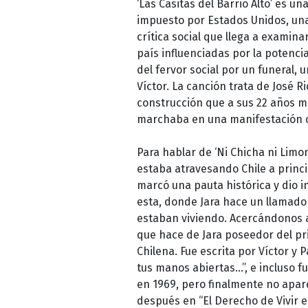
‘Las Casitas del Barrio Alto’ es u
impuesto por Estados Unidos, un
crítica social que llega a exami
país influenciadas por la potenci
del fervor social por un funeral, 
Víctor. La canción trata de José 
construcción que a sus 22 años m
marchaba en una manifestación co
Para hablar de ‘Ni Chicha ni Limo
estaba atravesando Chile a princi
marcó una pauta histórica y dio 
esta, donde Jara hace un llamado 
estaban viviendo. Acercándonos al
que hace de Jara poseedor del pri
Chilena. Fue escrita por Víctor y 
tus manos abiertas…”, e incluso f
en 1969, pero finalmente no apar
después en “El Derecho de Vivir e