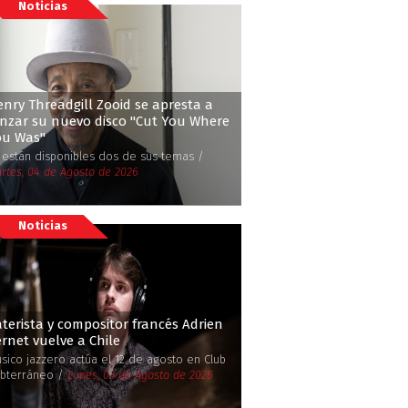
Noticias
nry Threadgill Zooid se apresta a
nzar su nuevo disco ''Cut You Where
u Was''
 están disponibles dos de sus temas /
rtes, 04 de Agosto de 2026
Noticias
terista y compositor francés Adrien
rnet vuelve a Chile
sico jazzero actúa el 12 de agosto en Club
bterráneo /
Lunes, 03 de Agosto de 2026