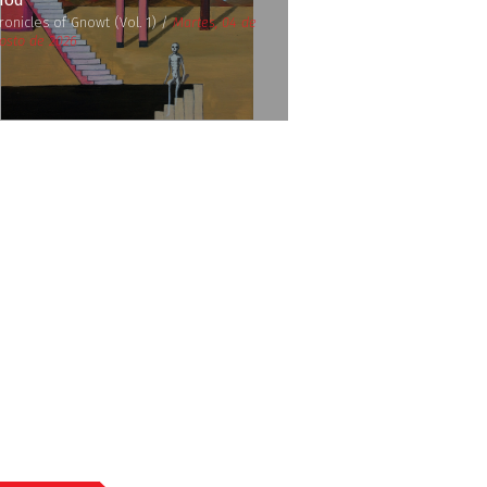
nod
ronicles of Gnowt (Vol. 1) /
Martes, 04 de
osto de 2026