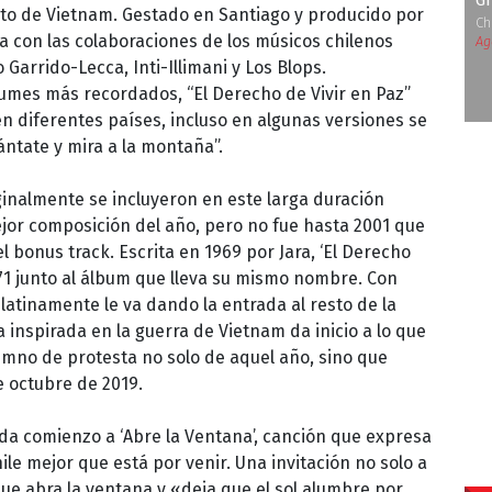
G
icto de Vietnam. Gestado en Santiago y producido por
Ch
a con las colaboraciones de los músicos chilenos
Ag
o Garrido-Lecca, Inti-Illimani y Los Blops.
umes más recordados, “El Derecho de Vivir en Paz”
en diferentes países, incluso en algunas versiones se
ntate y mira a la montaña”.
ginalmente se incluyeron en este larga duración
ejor composición del año, pero no fue hasta 2001 que
l bonus track. Escrita en 1969 por Jara, ‘El Derecho
1971 junto al álbum que lleva su mismo nombre. Con
latinamente le va dando la entrada al resto de la
 inspirada en la guerra de Vietnam da inicio a lo que
imno de protesta no solo de aquel año, sino que
e octubre de 2019.
 da comienzo a ‘Abre la Ventana’, canción que expresa
hile mejor que está por venir. Una invitación no solo a
que abra la ventana y «deja que el sol alumbre por