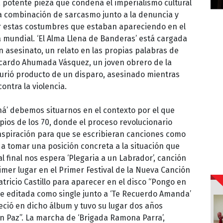
na potente pieza que condena el imperialismo cultural
a combinación de sarcasmo junto a la denuncia y
nar estas costumbres que estaban apareciendo en el
a mundial. ‘El Alma Llena de Banderas’ está cargada
un asesinato, un relato en las propias palabras de
Ricardo Ahumada Vásquez, un joven obrero de la
urió producto de un disparo, asesinado mientras
ntra la violencia.
ná’ debemos situarnos en el contexto por el que
pios de los 70, donde el proceso revolucionario
inspiración para que se escribieran canciones como
a tomar una posición concreta a la situación que
 final nos espera ‘Plegaria a un Labrador’, canción
mer lugar en el Primer Festival de la Nueva Canción
Patricio Castillo para aparecer en el disco “Pongo en
ue editada como single junto a ‘Te Recuerdo Amanda’
eció en dicho álbum y tuvo su lugar dos años
n Paz”. La marcha de ‘Brigada Ramona Parra’,