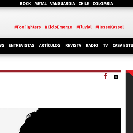
ROCK
METAL
VANGUARDIA
CHILE
COLOMBIA
#FooFighters
#CicloEmerge
#Fluvial
#HesseKassel
WS
ENTREVISTAS
ARTÍCULOS
REVISTA
RADIO
TV
CASA EST