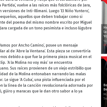
 Partida’, vuelve a las raíces más folclóricas de Jara,
versiones de Inti-Illimani. Luego ‘El Niño Yuntero’,
s pequeños, aquellos que deben trabajar como si
iente del poema del mismo nombre escrito por Miguel
He
Jara cargada de un tono pesimista e incluso lúgubre
la
Yo
Ya
 ‘Vamos por Ancho Camino’, posee un mensaje
Ma
r al de ‘Abre la Ventana’. Esta pieza se convertiría
lenos debido a que fue la primera pieza musical en el
clip. ‘A la Molina no voy más’ se encuentra
ano. Sus raíces provienen de un viejo estribillo que
alidad de la Molina entonaban narrando las malas
. Le sigue ‘A Cuba’, una pista influenciada por el
Ba
n la línea de la canción revolucionaria adornada por
Be
 güiro y maracas que le dan otro sabor a lo ya
Mú
Su