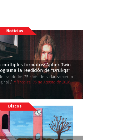
Noticias
 múltiples formatos: Aphex Twin
ograma la reedición de ''Drukqs''
lebrando los 25 años de su lanzamiento
iginal /
Miércoles, 05 de Agosto de 2026
Discos