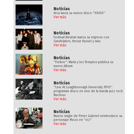
Noticias
Arca lanza su nuevo disco ''XXXXX''
Ver más
Noticias
Festival Neutral marca su regreso con
Candelabro, Hesse Kassel y más
Ver más
Noticias
''Fiebre'': María y los Templos publica su
nuevo álbum
Ver más
Noticias
''Live At Loughborough University 1976'':
programan disco en vivo de la banda jazz rock
Nucleus
Ver más
Noticias
Nuevo single de Peter Gabriel reintroduce su
personaje Mozo en ''o\i''
Ver más