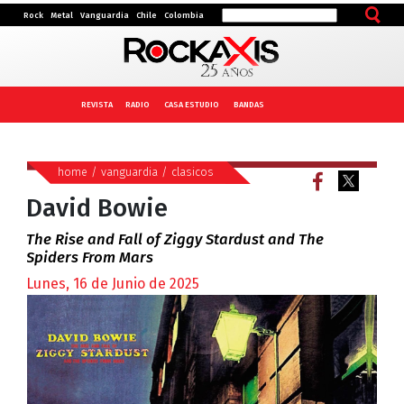
Rock
Metal
Vanguardia
Chile
Colombia
REVISTA
RADIO
CASA ESTUDIO
BANDAS
home
/
vanguardia
/
clasicos
David Bowie
The Rise and Fall of Ziggy Stardust and The
Spiders From Mars
Lunes, 16 de Junio de 2025