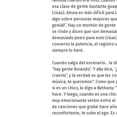
famosa cuando era niño, cuando ten
esa clase de gente bastante guapa
(risas). Ahora es más difícil para
algo sobre personas mayores que 
genial!”. Hay un montón de gente 
se rinde y dicen que son demasiad
demasiado joven para esto (risas)
conservo la potencia, el registro
siempre lo haré.
Cuando salgo del escenario… le d
“hay gente llorando”. Y ella dice,
creerlo”, y la verdad es que les 
música, te queremos". Como que p
si es un chico, le digo a Bethany: 
hace. Y luego, cuando es una chic
muy emocionante verlos entre el p
de canciones que grabé hace años
reconfortante, te sube el ego. Es