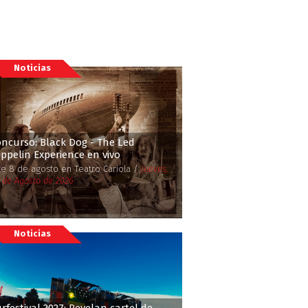
Noticias
ncurso: Black Dog - The Led
ppelin Experience en vivo
te 8 de agosto en Teatro Cariola /
Jueves,
 de Agosto de 2026
Noticias