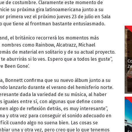
ue de costumbre. Claramente este momento de
icie su próxima gira latinoamericana junto a su
or primera vez el próximo jueves 23 de julio en Sala
ho que tiene al frontman bastante entusiasmado.
nd, el británico recorrerá los momentos más
a nombres como Rainbow, Alcatrazz, Michael
emás de material en solitario y de su actual proyecto.
te aburrirás si lo ves. Espero que a todos les guste”,
Co
’ve Been Gone’.
Ze
Es
06
ia, Bonnett confirma que su nuevo álbum junto a su
do lanzarlo durante el verano del hemisferio norte.
eresante dada la variedad de su música, al haber
s iguales entre sí, con algunas que define como
nen algo de reflexión detrás, es muy interesante”,
a y otra vez para conseguir el sonido adecuado en
ifícil cuando algo no suena bien. Las cosas se
mbiar una y otra vez, pero creo que lo que tenemos