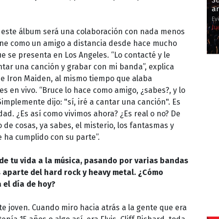
Su
ar
Ev
Ju
 este álbum será una colaboración con nada menos
fine como un amigo a distancia desde hace mucho
e se presenta en Los Angeles. “Lo contacté y le
antar una canción y grabar con mi banda”, explica
 de Iron Maiden, al mismo tiempo que alaba
s en vivo. “Bruce lo hace como amigo, ¿sabes?, y lo
implemente dijo: "sí, iré a cantar una canción". Es
dad. ¿Es así como vivimos ahora? ¿Es real o no? De
po de cosas, ya sabes, el misterio, los fantasmas y
e ha cumplido con su parte”.
de tu vida a la música, pasando por varias bandas
s aparte del hard rock y heavy metal. ¿Cómo
 el día de hoy?
e joven. Cuando miro hacia atrás a la gente que era