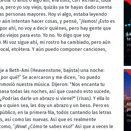
ía 15 años o algo así, era Elvis, Cliff Richard, toda
, pero yo soy viejo, quizás ya te hayas dado cuenta
 las personas mayores. Hoy vi algo, estaba leyendo
aún intentan hacer cosas, y pensé, “¡Vamos! ¡Esto es
por ahí, no voy a decir quiénes, pero hay gente que
L
o viejos para esto. Yo no. Yo digo que soy
t
. Mi voz sigue ahí, mi rostro ha cambiado, pero aún
Vi
 vocal, etcétera. Y aún puedo componer canciones,
de
ije a Beth-Ami (Heavenstone, bajista) una noche:
 “¿por qué?” Se acercaron y me dicen, “no puedo
conmovió nuestra música. Dijeron: "Nos encanta tu
asa todas las noches, así que cuando esto sucede,
"¿Podrías darle un abrazo si viene?" (risas). Y ella lo
A
a o quien sea, les doy un abrazo y un beso. Pero es
pr
úblico, en la primera fila, todos cantando las letras
Pa
, así como las nuevas. Así que es realmente
do
 como, “¡Wow! ¿Cómo te sabes eso?” Así que a veces le