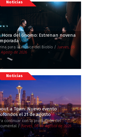
Noticias
a Hora del Gnomo: Estrenan novena
emporada
trina para la música del Biobío /
Jueves, 06
 Agosto de 2026
Noticias
bout a Town: Nuevo evento
ofondos el 21 de agosto
ra continuar con la producción del
cumental /
Jueves, 06 de Agosto de 2026