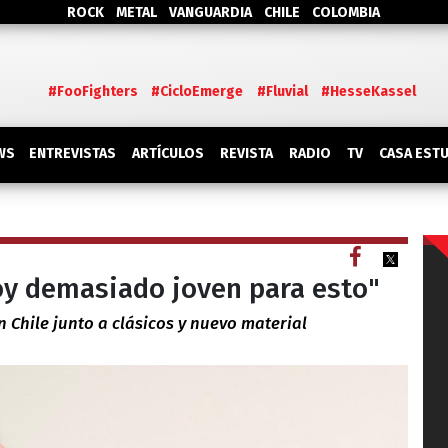
ROCK
METAL
VANGUARDIA
CHILE
COLOMBIA
#FooFighters
#CicloEmerge
#Fluvial
#HesseKassel
WS
ENTREVISTAS
ARTÍCULOS
REVISTA
RADIO
TV
CASA EST
y demasiado joven para esto"
n Chile junto a clásicos y nuevo material