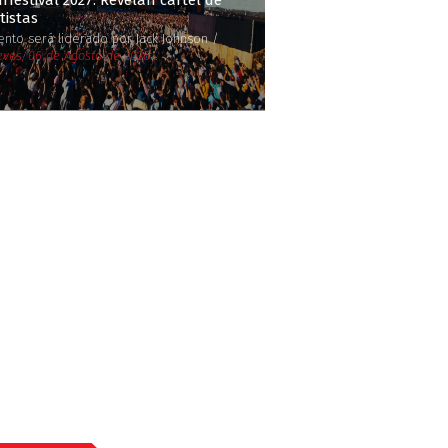
rfestival 2027: Revelan cartel de
tistas
ento será liderado por Jack Johnson /
eves, 06 de Agosto de 2026