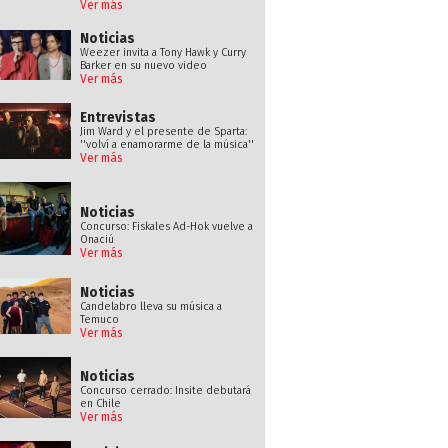
Ver más
Noticias
Weezer invita a Tony Hawk y Curry
Barker en su nuevo video
Ver más
Entrevistas
Jim Ward y el presente de Sparta:
''volví a enamorarme de la música''
Ver más
Noticias
Concurso: Fiskales Ad-Hok vuelve a
Onaciú
Ver más
Noticias
Candelabro lleva su música a
Temuco
Ver más
Noticias
Concurso cerrado: Insite debutará
en Chile
Ver más