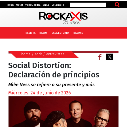
Rock
Metal
Vanguardia
Chile
Colombia
REVISTA
RADIO
CASA ESTUDIO
BANDAS
home
/
rock
/
entrevistas
Social Distortion:
Declaración de principios
Mike Ness se refiere a su presente y más
Miércoles, 24 de Junio de 2026