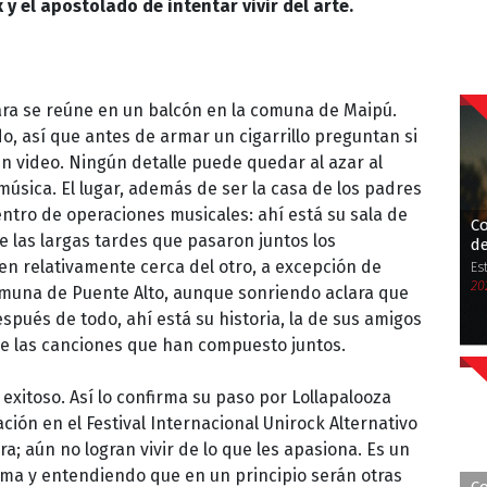
 y el apostolado de intentar vivir del arte.
ra se reúne en un balcón en la comuna de Maipú.
o, así que antes de armar un cigarrillo preguntan si
n video. Ningún detalle puede quedar al azar al
sica. El lugar, además de ser la casa de los padres
ntro de operaciones musicales: ahí está su sala de
Co
 las largas tardes que pasaron juntos los
d
en relativamente cerca del otro, a excepción de
Es
20
omuna de Puente Alto, aunque sonriendo aclara que
pués de todo, ahí está su historia, la de sus amigos
 de las canciones que han compuesto juntos.
exitoso. Así lo confirma su paso por Lollapalooza
ción en el Festival Internacional Unirock Alternativo
a; aún no logran vivir de lo que les apasiona. Es un
alma y entendiendo que en un principio serán otras