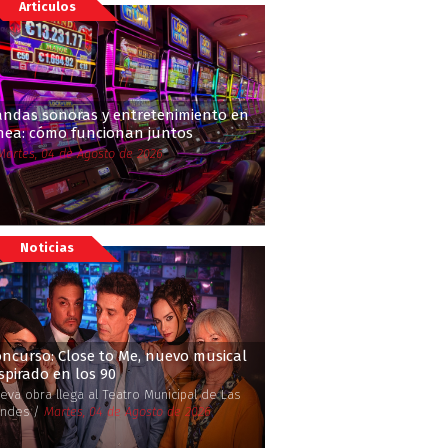
Articulos
andas sonoras y entretenimiento en
ínea: cómo funcionan juntos
Martes, 04 de Agosto de 2026
Noticias
ncurso: Close to Me, nuevo musical
spirado en los 90
eva obra llega al Teatro Municipal de Las
ndes /
Martes, 04 de Agosto de 2026