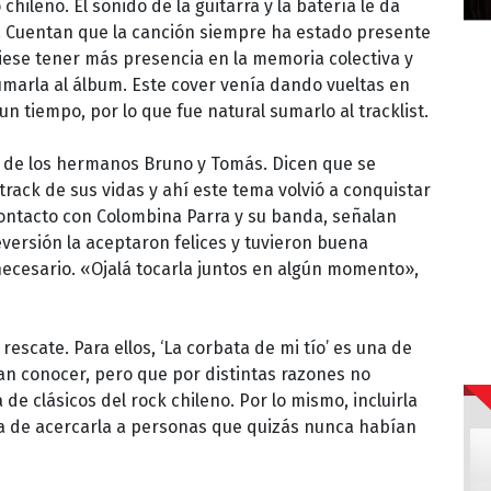
chileno. El sonido de la guitarra y la batería le da
 Cuentan que la canción siempre ha estado presente
iese tener más presencia en la memoria colectiva y
umarla al álbum. Este cover venía dando vueltas en
n tiempo, por lo que fue natural sumarlo al tracklist.
e de los hermanos Bruno y Tomás. Dicen que se
rack de sus vidas y ahí este tema volvió a conquistar
contacto con Colombina Parra y su banda, señalan
versión la aceptaron felices y tuvieron buena
necesario. «Ojalá tocarla juntos en algún momento»,
rescate. Para ellos, ‘La corbata de mi tío’ es una de
n conocer, pero que por distintas razones no
e clásicos del rock chileno. Por lo mismo, incluirla
a de acercarla a personas que quizás nunca habían