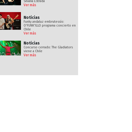
Silvana Estrada
Ver más
Noticias
Funky andaluz embrutessío:
O'FUNK'ILLO programa concierto en
Chile
Ver más
Noticias
Concurso cerrado: The Gladiators
viene a Chile
Ver más