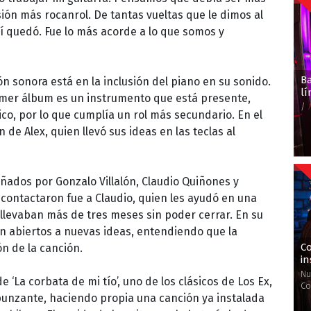
ión más rocanrol. De tantas vueltas que le dimos al
así quedó. Fue lo más acorde a lo que somos y
B
ón sonora está en la inclusión del piano en su sonido.
l
rimer álbum es un instrumento que está presente,
/
ico, por lo que cumplía un rol más secundario. En el
 de Alex, quien llevó sus ideas en las teclas al
ñados por Gonzalo Villalón, Claudio Quiñones y
 contactaron fue a Claudio, quien les ayudó en una
 llevaban más de tres meses sin poder cerrar. En su
n abiertos a nuevas ideas, entendiendo que la
Co
ón de la canción.
in
Nu
e ‘La corbata de mi tío’, uno de los clásicos de Los Ex,
Co
punzante, haciendo propia una canción ya instalada