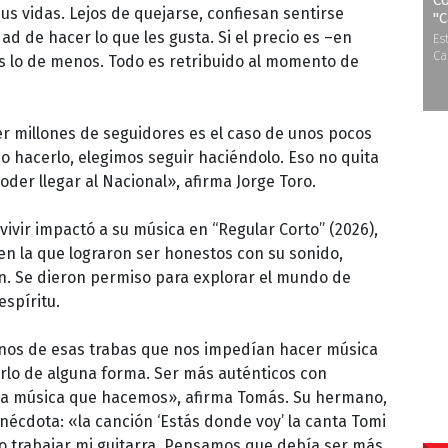
Co
us vidas. Lejos de quejarse, confiesan sentirse
''
ad de hacer lo que les gusta. Si el precio es –en
Es
Ca
 es lo de menos. Todo es retribuido al momento de
r millones de seguidores es el caso de unos pocos
o hacerlo, elegimos seguir haciéndolo. Eso no quita
der llegar al Nacional», afirma Jorge Toro.
vivir impactó a su música en “Regular Corto” (2026),
n la que lograron ser honestos con su sonido,
n. Se dieron permiso para explorar el mundo de
espíritu.
nos de esas trabas que nos impedían hacer música
irlo de alguna forma. Ser más auténticos con
 la música que hacemos», afirma Tomás. Su hermano,
écdota: «la canción ‘Estás donde voy’ la canta Tomi
 trabajar mi guitarra. Pensamos que debía ser más