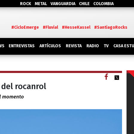
ROCK
METAL
VANGUARDIA
CHILE
COLOMBIA
#CicloEmerge
#Fluvial
#HesseKassel
#SantiagoRocks
WS
ENTREVISTAS
ARTÍCULOS
REVISTA
RADIO
TV
CASA EST
del rocanrol
al momento