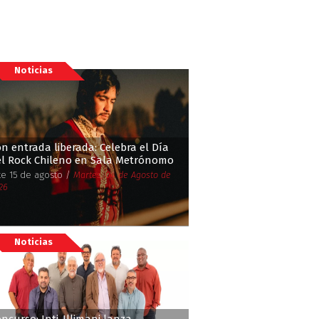
Noticias
n entrada liberada: Celebra el Día
el Rock Chileno en Sala Metrónomo
te 15 de agosto /
Martes, 04 de Agosto de
26
Noticias