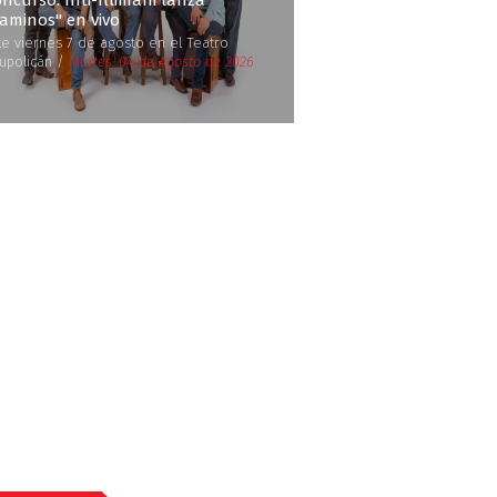
ncurso: Inti-Illimani lanza
Caminos'' en vivo
te viernes 7 de agosto en el Teatro
upolicán /
Martes, 04 de Agosto de 2026