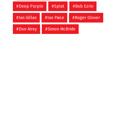
#Deep Purple
#Splat
#Bob Ezrin
#Ian Gillan
#Ian Paice
#Roger Glover
#Don Airey
#Simon McBride