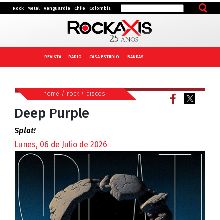
Rock
Metal
Vanguardia
Chile
Colombia
REVISTA
RADIO
CASA ESTUDIO
BANDAS
home
/
rock
/
discos
Deep Purple
Splat!
Lunes, 06 de Julio de 2026