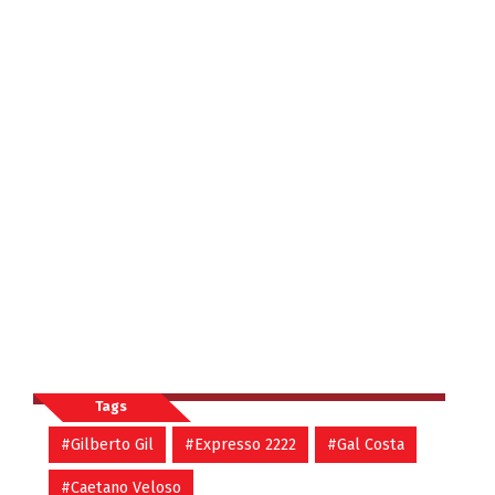
Tags
#Gilberto Gil
#Expresso 2222
#Gal Costa
#Caetano Veloso