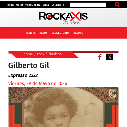
Rock
Metal
Vanguardia
Chile
Colombia
REVISTA
RADIO
CASA ESTUDIO
BANDAS
home
/
rock
/
clasicos
Gilberto Gil
Expresso 2222
Viernes, 29 de Mayo de 2026