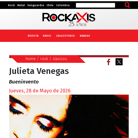
Rock
Metal
Vanguardia
Chile
Colombia
REVISTA
RADIO
CASA ESTUDIO
BANDAS
home
/
rock
/
clasicos
Julieta Venegas
Bueninvento
Jueves, 28 de Mayo de 2026