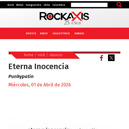
Rock
Metal
Vanguardia
Chile
Colombia
REVISTA
RADIO
CASA ESTUDIO
BANDAS
home
/
rock
/
clasicos
Eterna Inocencia
Punkypatin
Miércoles, 01 de Abril de 2026