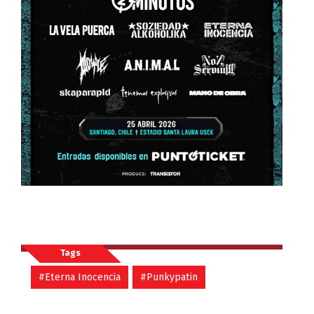
Tags
#Eterna Inocencia
#Punkypatin