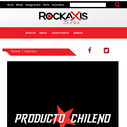
Rock
Metal
Vanguardia
Chile
Colombia
REVISTA
RADIO
CASA ESTUDIO
BANDAS
home
/
bandas