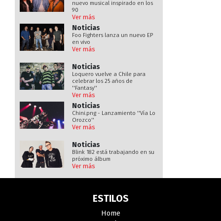
nuevo musical inspirado en los
90
Ver más
Noticias
Foo Fighters lanza un nuevo EP
en vivo
Ver más
Noticias
Loquero vuelve a Chile para
celebrar los 25 años de
''Fantasy''
Ver más
Noticias
Chini.png - Lanzamiento ''Vía Lo
Orozco''
Ver más
Noticias
Blink 182 está trabajando en su
próximo álbum
Ver más
Noticias
Cypress Hill
ESTILOS
Ver más
Home