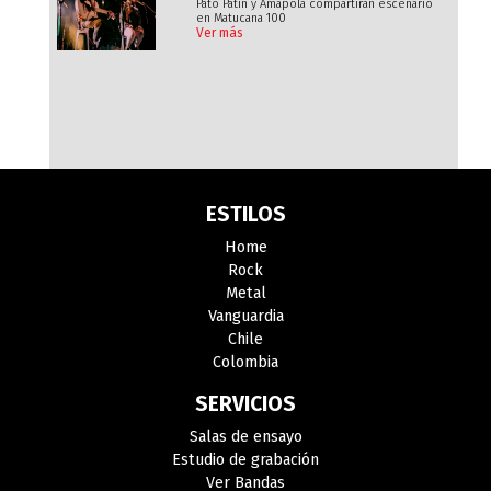
Pato Patín y Amapola compartirán escenario
en Matucana 100
Ver más
ESTILOS
Home
Rock
Metal
Vanguardia
Chile
Colombia
SERVICIOS
Salas de ensayo
Estudio de grabación
Ver Bandas