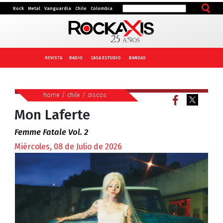
Rock
Metal
Vanguardia
Chile
Colombia
REVISTA
RADIO
CASA ESTUDIO
BANDAS
home
/
chile
/
discos
Mon Laferte
Femme Fatale Vol. 2
Miércoles, 08 de Julio de 2026