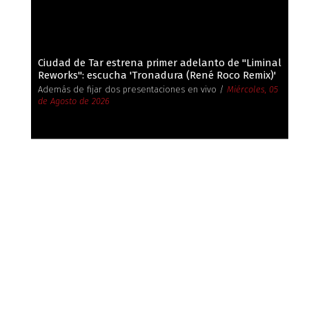
Ciudad de Tar estrena primer adelanto de ''Liminal
Reworks'': escucha 'Tronadura (René Roco Remix)'
Además de fijar dos presentaciones en vivo /
Miércoles, 05
de Agosto de 2026