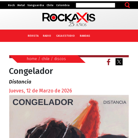
Rock
Metal
Vanguardia
Chile
Colombia
REVISTA
RADIO
CASA ESTUDIO
BANDAS
home
/
chile
/
discos
Congelador
Distancia
Jueves, 12 de Marzo de 2026