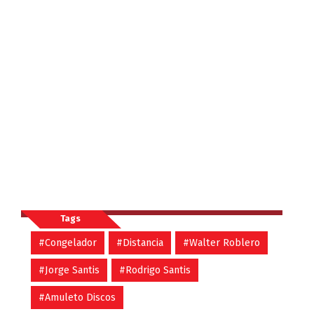
Tags
#Congelador
#Distancia
#Walter Roblero
#Jorge Santis
#Rodrigo Santis
#Amuleto Discos