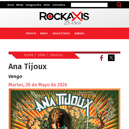
Rock
Metal
Vanguardia
Chile
Colombia
REVISTA
RADIO
CASA ESTUDIO
BANDAS
home
/
chile
/
clasicos
Ana Tijoux
Vengo
Martes, 26 de Mayo de 2026