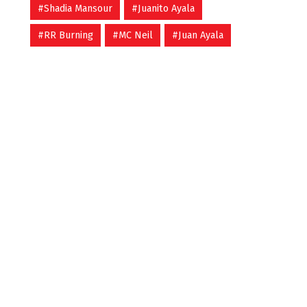
#Shadia Mansour
#Juanito Ayala
#RR Burning
#MC Neil
#Juan Ayala